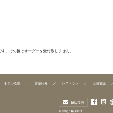
前です。その後はオーダーを受付致しません。
ホテル概要
客室紹介
レストラン
会議施設
聯絡我們
Manage by IBest