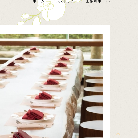
ホーム
/
レストラン
/
山多利ホール