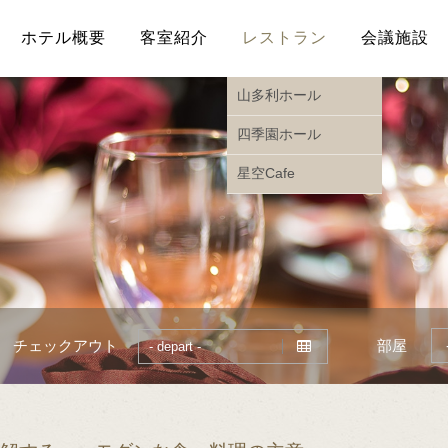
ホテル概要
客室紹介
レストラン
会議施設
山多利ホール
四季園ホール
星空Cafe
チェックアウト
部屋